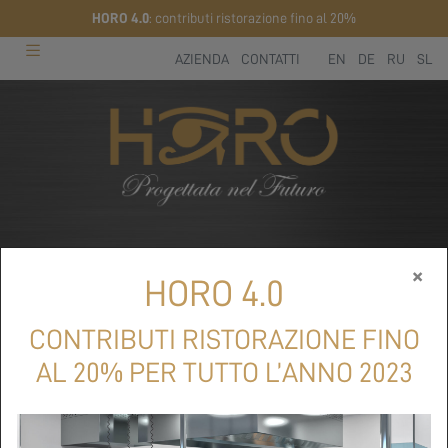
HORO 4.0
: contributi ristorazione fino al 20%
AZIENDA
CONTATTI
EN
DE
RU
SL
×
HORO 4.0
CHI SIAMO
CONTRIBUTI RISTORAZIONE FINO
Azienda
AL 20% PER TUTTO L’ANNO 2023
CONTATTI
sales@horokitchens.com
FOLLOW US