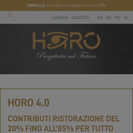
HORO 4.0
: contributi ristorazione fino al 20%
AZIENDA
CONTATTI
EN
DE
RU
SL
HORO 4.0
CONTRIBUTI RISTORAZIONE DEL
20% FINO ALL’85% PER TUTTO