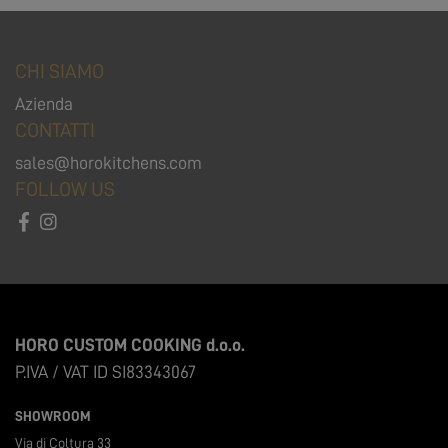
CHI SIAMO
Azienda
CONTATTI
sales@horokitchens.com
FOLLOW US
HORO CUSTOM COOKING d.o.o.
P.IVA / VAT ID SI83343067
SHOWROOM
Via di Coltura 33