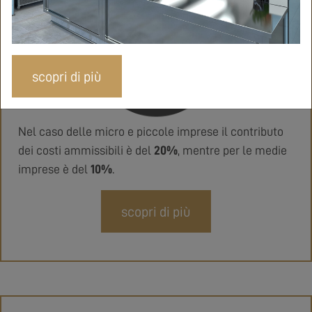
scopri di più
Nel caso delle micro e piccole imprese il contributo
dei costi ammissibili è del
20%
, mentre per le medie
imprese è del
10%
.
scopri di più