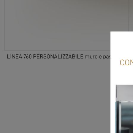
LINEA 760 PERSONALIZZABILE muro e passante
CON