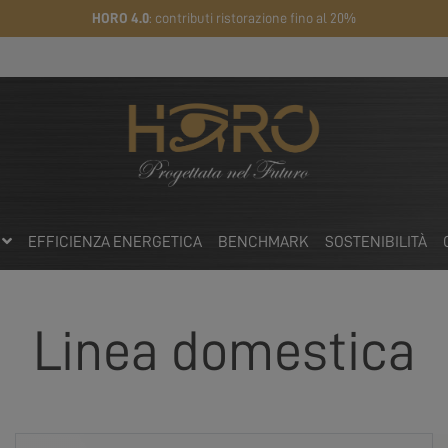
HORO 4.0
: contributi ristorazione fino al 20%
I
EFFICIENZA ENERGETICA
BENCHMARK
SOSTENIBILITÀ
Linea domestica