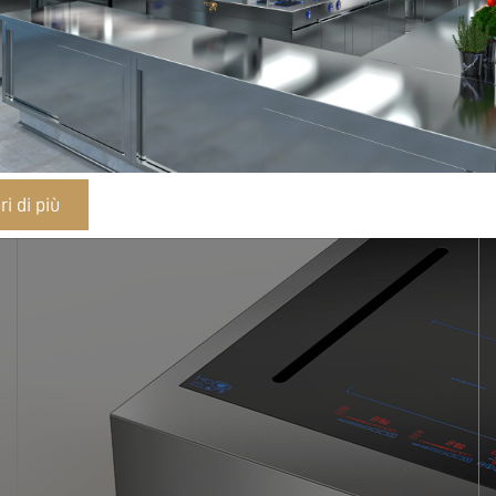
Monoblocco
Unica
i di più