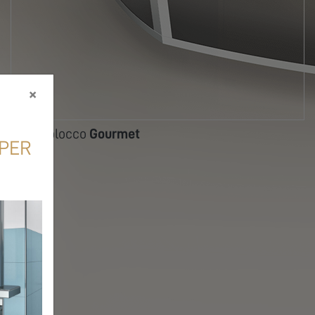
×
Monoblocco
Gourmet
 PER