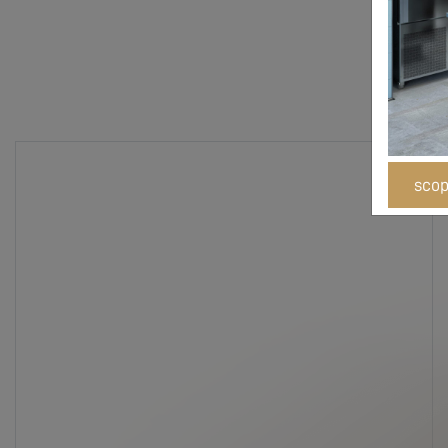
scopr