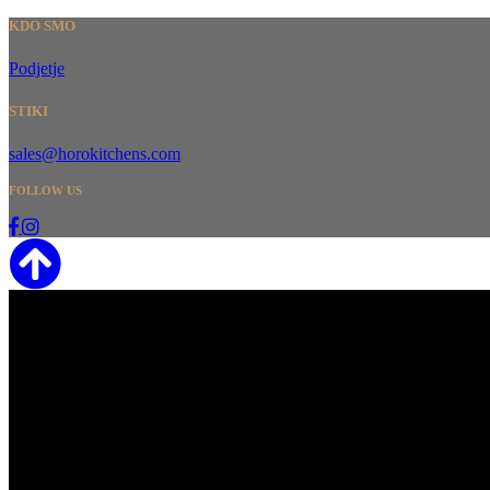
KDO SMO
Podjetje
STIKI
sales@horokitchens.com
FOLLOW US
HORO CUSTOM COOKING d.o.o.
P.IVA / VAT ID SI83343067
SHOWROOM
Via di Coltura 33
38123 Cadine - Trento
Italy
FACTORY
Polje 9
6310 Izola
Slovenia