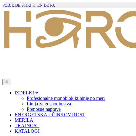
PODJETJE
STIKI
IT
EN
DE
RU
IZDELKI
Profesionalne monoblok kuhinje po meri
Linija za gospodinjstva
Prenosne naprave
ENERGETSKA UČINKOVITOST
MERILA
TRAJNOST
KATALOGI