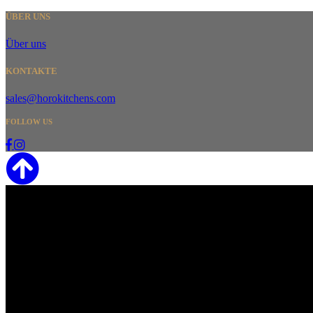
ÜBER UNS
Über uns
KONTAKTE
sales@horokitchens.com
FOLLOW US
HORO CUSTOM COOKING d.o.o.
P.IVA / VAT ID SI83343067
SHOWROOM
Via di Coltura 33
38123 Cadine - Trento
Italy
FACTORY
Polje 9
6310 Izola
Slovenia